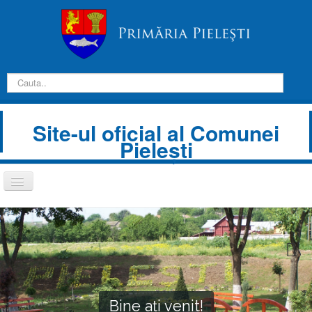
Căutare
...
Site-ul oficial al Comunei
Pieleşti
Comută
navigarea
Despre Noi
Informații de interes public
Hotărâri de consiliu
Publicații căsătorii
Bine ați venit!
Prezentare Comună