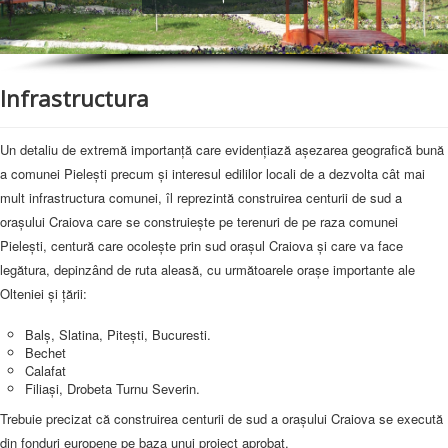
Publicații Legea 17
Anunțuri
Infrastructura
Alegeri locale 2020
Contact
Un detaliu de extremă importanţă care evidenţiază aşezarea geografică bună
a comunei Pieleşti precum şi interesul edililor locali de a dezvolta cât mai
mult infrastructura comunei, îl reprezintă construirea centurii de sud a
oraşului Craiova care se construieşte pe terenuri de pe raza comunei
Pieleşti, centură care ocoleşte prin sud oraşul Craiova şi care va face
legătura, depinzând de ruta aleasă, cu următoarele oraşe importante ale
Olteniei şi ţării:
Balş, Slatina, Piteşti, Bucuresti.
Bechet
Calafat
Filiaşi, Drobeta Turnu Severin.
Trebuie precizat că construirea centurii de sud a oraşului Craiova se execută
din fonduri europene pe baza unui proiect aprobat.