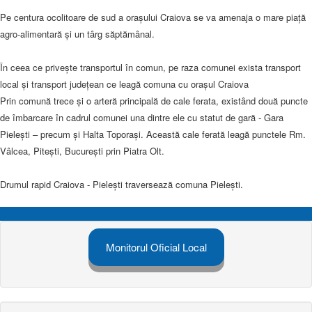
Pe centura ocolitoare de sud a orașului Craiova se va amenaja o mare piaţă
agro-alimentară şi un târg săptămânal.
În ceea ce priveşte transportul în comun, pe raza comunei exista transport
local şi transport judeţean ce leagă comuna cu oraşul Craiova
Prin comună trece şi o arteră principală de cale ferata, existând două puncte
de îmbarcare în cadrul comunei una dintre ele cu statut de gară - Gara
Pieleşti – precum şi Halta Toporaşi. Această cale ferată leagă punctele Rm.
Vâlcea, Piteşti, Bucureşti prin Piatra Olt.
Drumul rapid Craiova - Pielești traversează comuna Pieleşti.
Monitorul Oficial Local