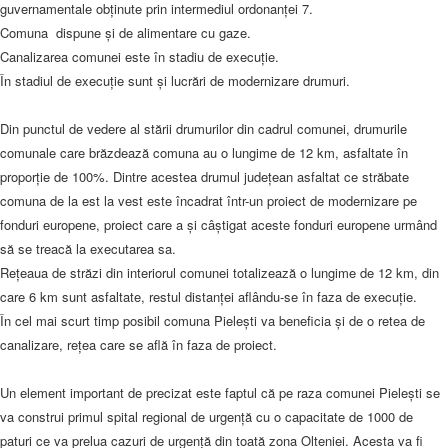
guvernamentale obţinute prin intermediul ordonanţei 7.
Comuna dispune şi de alimentare cu gaze.
Canalizarea comunei este în stadiu de execuţie.
În stadiul de execuţie sunt şi lucrări de modernizare drumuri.
Din punctul de vedere al stării drumurilor din cadrul comunei, drumurile
comunale care brăzdează comuna au o lungime de 12 km, asfaltate în
proporţie de 100%. Dintre acestea drumul judeţean asfaltat ce străbate
comuna de la est la vest este încadrat într-un proiect de modernizare pe
fonduri europene, proiect care a şi câştigat aceste fonduri europene urmând
să se treacă la executarea sa.
Reţeaua de străzi din interiorul comunei totalizează o lungime de 12 km, din
care 6 km sunt asfaltate, restul distanţei aflându-se în faza de execuție.
În cel mai scurt timp posibil comuna Pieleşti va beneficia şi de o retea de
canalizare, reţea care se află în faza de proiect.
Un element important de precizat este faptul că pe raza comunei Pieleşti se
va construi primul spital regional de urgenţă cu o capacitate de 1000 de
paturi ce va prelua cazuri de urgenţă din toată zona Olteniei. Acesta va fi