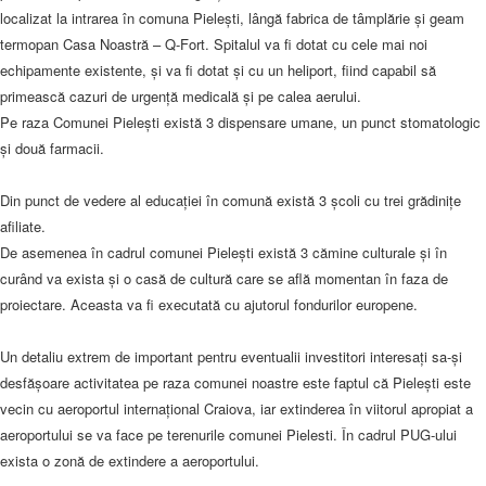
localizat la intrarea în comuna Pieleşti, lângă fabrica de tâmplărie şi geam
termopan Casa Noastră – Q-Fort. Spitalul va fi dotat cu cele mai noi
echipamente existente, şi va fi dotat şi cu un heliport, fiind capabil să
primească cazuri de urgenţă medicală şi pe calea aerului.
Pe raza Comunei Pieleşti există 3 dispensare umane, un punct stomatologic
şi două farmacii.
Din punct de vedere al educaţiei în comună există 3 şcoli cu trei grădiniţe
afiliate.
De asemenea în cadrul comunei Pieleşti există 3 cămine culturale şi în
curând va exista şi o casă de cultură care se află momentan în faza de
proiectare. Aceasta va fi executată cu ajutorul fondurilor europene.
Un detaliu extrem de important pentru eventualii investitori interesaţi sa-şi
desfăşoare activitatea pe raza comunei noastre este faptul că Pieleşti este
vecin cu aeroportul internaţional Craiova, iar extinderea în viitorul apropiat a
aeroportului se va face pe terenurile comunei Pielesti. În cadrul PUG-ului
exista o zonă de extindere a aeroportului.